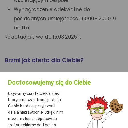
wspierającym zespole.
Wynagrodzenie adekwatne do
posiadanych umiejętności: 6000-12000 zł
brutto.
Rekrutacja trwa do 15.03.2025 r.
Brzmi jak oferta dla Ciebie?
Aplikuj!
Dostosowujemy się do Ciebie
Używamy ciasteczek, dzięki
którym nasza strona jest dla
Ciebie bardziej przyjazna i
działa niezawodnie. Dzięki nim
Nawigacja
możemy lepiej dopasować
treści i reklamy do Twoich