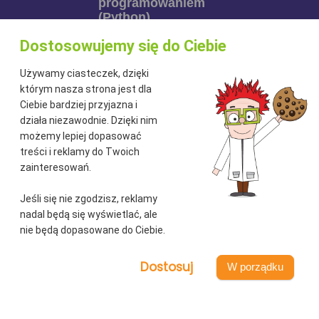
programowaniem
(Python)
Analityk z programowaniem
Dostosowujemy się do Ciebie
(Python) Do naszego zespołu w
Używamy ciasteczek, dzięki
dziale e-commerce
którym nasza strona jest dla
Aplikuj!
Ciebie bardziej przyjazna i
działa niezawodnie. Dzięki nim
możemy lepiej dopasować
treści i reklamy do Twoich
zainteresowań.
Jeśli się nie zgodzisz, reklamy
nadal będą się wyświetlać, ale
praca@drtusz.pl
nie będą dopasowane do Ciebie.
+48 85 7 337 337
W porządku
/DrTusz