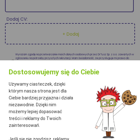
Dodaj CV:
+ Dodaj
Wyrażam zgodę na przetwarzanie moich danych osobowych przez DrTusz Sp. z o.o. zawartych w
zgłoszeniu na potrzeby przyszłych rekrutacji. Mam świadomość, że przysługuje mi prawo do
wycofania zgody w każdym czasie. Wycofanie zgody nie ma wpływu na zgodność z prawem
przetwarzania dokonanego przed jej wycofaniem.
Dostosowujemy się do Ciebie
Używamy ciasteczek, dzięki
którym nasza strona jest dla
Ciebie bardziej przyjazna i działa
niezawodnie. Dzięki nim
możemy lepiej dopasować
treści i reklamy do Twoich
zainteresowań.
Jeśli się nie zgodzisz, reklamy